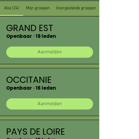
Alle (24)
Mijn groepen
Voorgestelde groepen
GRAND EST
Openbaar
·
19 leden
Aanmelden
OCCITANIE
Openbaar
·
16 leden
Aanmelden
PAYS DE LOIRE