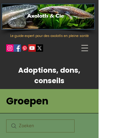
Le guide expert pour des axolotls en pleine santé
Adoptions, dons,
conseils
Groepen