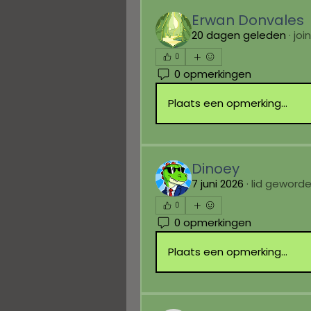
Erwan Donvales
20 dagen geleden
·
joi
0
0 opmerkingen
Plaats een opmerking...
Dinoey
7 juni 2026
·
lid geword
0
0 opmerkingen
Plaats een opmerking...