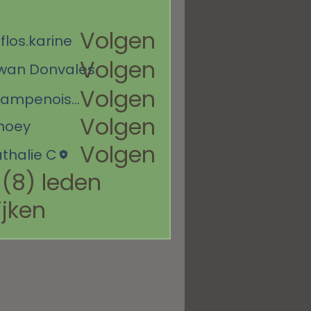
Volgen
flos.karine
arine
Volgen
wan Donvales
Volgen
champenoislt
oislt
Volgen
noey
Volgen
thalie C
 (8) leden
ijken