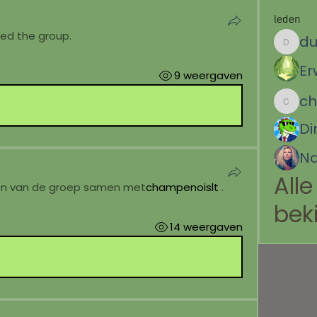
leden
ned the group.
du
duflos.k
Er
9 weergaven
champen
Di
Na
Alle
en van de groep samen met
champenoislt
.
bek
14 weergaven