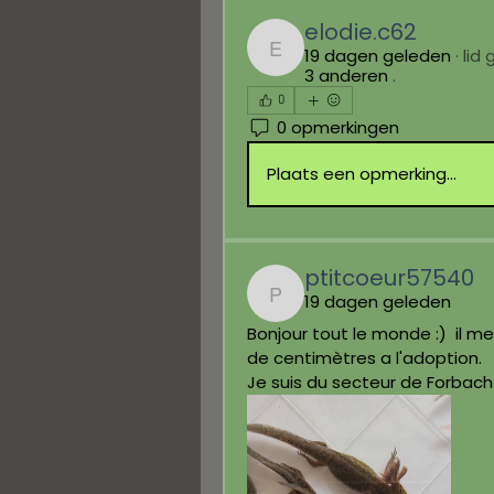
elodie.c62
19 dagen geleden
·
lid
elodie.c62
3 anderen
.
0
0 opmerkingen
Plaats een opmerking...
ptitcoeur57540
19 dagen geleden
ptitcoeur57540
Bonjour tout le monde :)  il m
de centimètres a l'adoption.
Je suis du secteur de Forbach