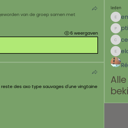
leden
 geworden van de groep samen met
emilie.i
pt
ptitcoeu
6 weergaven
cecilia.
el
elodie.c
Ré
Alle
e reste des axo type sauvages d'une vingtaine 
bek
 