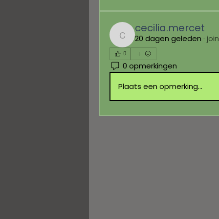
cecilia.mercet
20 dagen geleden
·
joi
cecilia.mercet
0
0 opmerkingen
Plaats een opmerking...