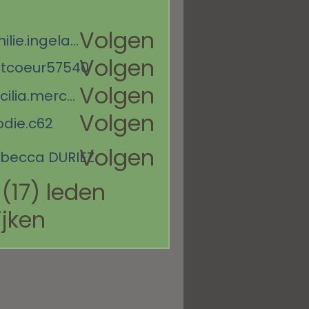
Volgen
emilie.ingelaere
ngelaere
Volgen
itcoeur57540
r57540
Volgen
cecilia.mercet
mercet
Volgen
odie.c62
62
Volgen
becca DURIEZ
 (17) leden
ijken